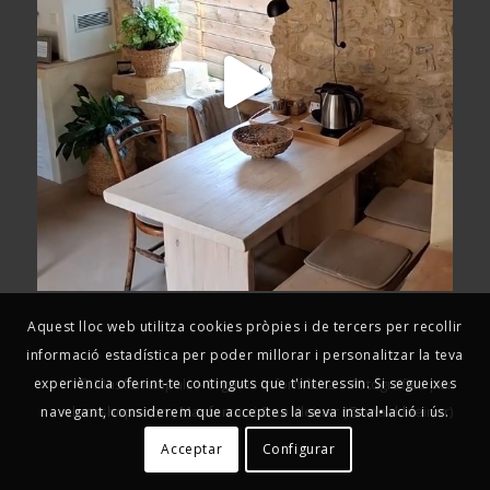
Aquest lloc web utilitza cookies pròpies i de tercers per recollir
informació estadística per poder millorar i personalitzar la teva
© Masferranpals –
Ergates Informàtica
– Fotografies per
experiència oferint-te continguts que t'interessin. Si segueixes
lucashope.com
, Masferran i Ona Kleiner (
@onaakleeiner
)
navegant, considerem que acceptes la seva instal•lació i ús.
Acceptar
Configurar